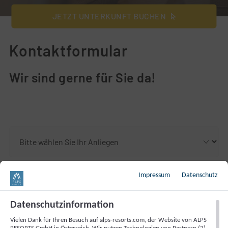
JETZT UNTERKUNFT BUCHEN
Kontaktformular
Wir sind gerne für Sie da!
Impressum
Datenschutz
Pflichtfeld
Vorname
*
Datenschutzinformation
Pflichtfeld
Nachname
*
Vielen Dank für Ihren Besuch auf alps-resorts.com, der Website von ALPS