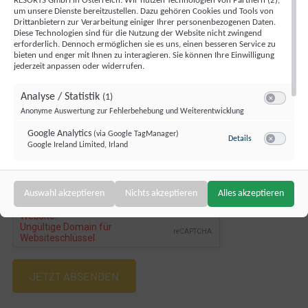
RESORTS GmbH in Österreich. Wir nutzen Technologien von Partnern (2),
um unsere Dienste bereitzustellen. Dazu gehören Cookies und Tools von
Drittanbietern zur Verarbeitung einiger Ihrer personenbezogenen Daten.
Pflichtfeld
E-Mail
*
Diese Technologien sind für die Nutzung der Website nicht zwingend
erforderlich. Dennoch ermöglichen sie es uns, einen besseren Service zu
bieten und enger mit Ihnen zu interagieren. Sie können Ihre Einwilligung
jederzeit anpassen oder widerrufen.
Telefon
Analyse / Statistik
(1)
Switch zum 
Anonyme Auswertung zur Fehlerbehebung und Weiterentwicklung
Pflichtfeld
Ihre Nachricht
*
Google Analytics
(via Google TagManager)
zu Google Analy
Details
Google Ireland Limited, Irland
Switch zum 
Targeting / Profiling / Werbung
(1)
Auswahl akzeptieren
Nichts akzeptieren
Alles akzeptieren
Switch zum 
Personalisierte Werbung außerhalb unserer Website
Bing Ads (Microsoft UET)
(via Google TagManager)
zu Bing Ads (Mic
Details
Microsoft Ireland Operations Limited, Irland
Switch zum 
JETZT ABSENDEN