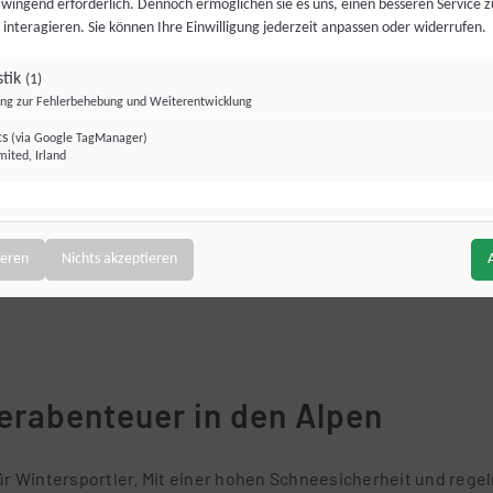
zwingend erforderlich. Dennoch ermöglichen sie es uns, einen besseren Service z
 interagieren. Sie können Ihre Einwilligung jederzeit anpassen oder widerrufen.
stik
(1)
g zur Fehlerbehebung und Weiterentwicklung
cs
(via Google TagManager)
mited, Irland
ofiling / Werbung
(1)
JETZT UNTERKUNFT BUCHEN
rbung außerhalb unserer Website
ieren
Nichts akzeptieren
osoft UET)
(via Google TagManager)
 Operations Limited, Irland
erabenteuer in den Alpen
ür Wintersportler. Mit einer hohen Schneesicherheit und rege