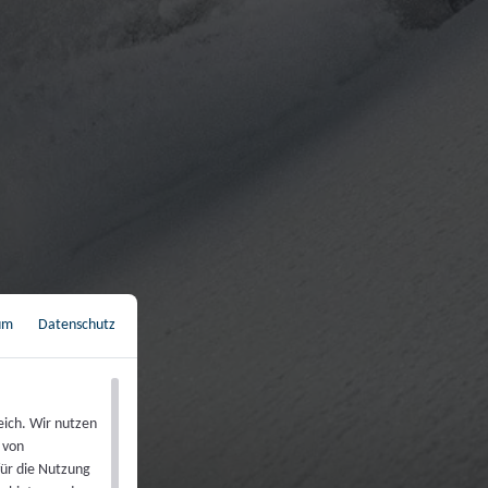
um
Datenschutz
←
Zurück zur Übersicht
eich. Wir nutzen
 von
für die Nutzung