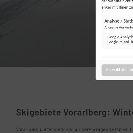
der Website nicht 
enger mit Ihnen zu
Analyse / Stati
Anonyme Auswertun
Google Analyti
Google Ireland Li
Targeting / Pr
Personalisierte We
Auswahl akzept
Bing Ads (Micr
Microsoft Ireland
Skigebiete Vorarlberg: Wint
Vorarlberg bietet mehr als nur hervorragende Pisten f