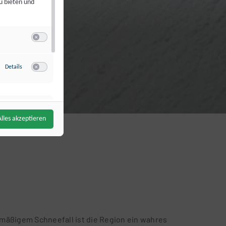
u bieten und
Switch zum Einwilligen bzw. Ablehnen der Kategorie Analyse / Statist
zu Google Analytics
(via Google TagManager)
Details
Switch zum Einwilligen bzw. Ablehnen des Dienstes Google Analytics
Switch zum Einwilligen bzw. Ablehnen der Kategorie Targeting / Prof
Alles akzeptieren
zu Bing Ads (Microsoft UET)
(via Google TagManager)
Details
Switch zum Einwilligen bzw. Ablehnen des Dienstes Bing Ads (Micros
lmäßigem Schneefall ist die Region ein wahres