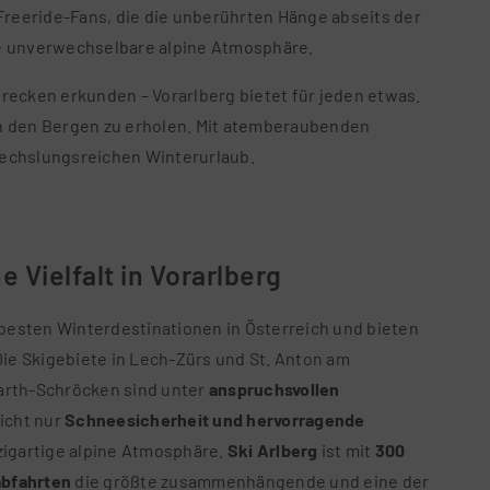
Freeride-Fans, die die unberührten Hänge abseits der
ne unverwechselbare alpine Atmosphäre.
recken erkunden – Vorarlberg bietet für jeden etwas.
 in den Bergen zu erholen. Mit atemberaubenden
bwechslungsreichen Winterurlaub.
e Vielfalt in Vorarlberg
 besten Winterdestinationen in Österreich und bieten
Die Skigebiete in Lech-Zürs und St. Anton am
arth-Schröcken sind unter
anspruchsvollen
icht nur
Schneesicherheit und hervorragende
zigartige alpine Atmosphäre.
Ski Arlberg
ist mit
300
abfahrten
die größte zusammenhängende und eine der