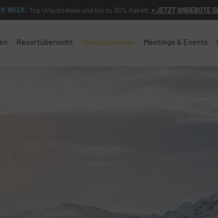
CK WEEK:
Top Urlaubsdeals und bis zu 30% Rabatt
» JETZT ANGEBOTE S
en
Resortübersicht
Urlaubsthemen
Meetings & Events