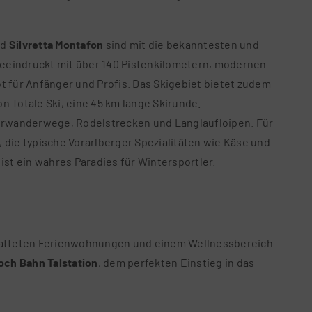
nd
Silvretta Montafon
sind mit die bekanntesten und
 beeindruckt mit über 140 Pistenkilometern, modernen
t für Anfänger und Profis. Das Skigebiet bietet zudem
n Totale Ski, eine 45 km lange Skirunde.
terwanderwege, Rodelstrecken und Langlaufloipen. Für
 die typische Vorarlberger Spezialitäten wie Käse und
ist ein wahres Paradies für Wintersportler.
statteten Ferienwohnungen und einem Wellnessbereich
och Bahn Talstation
, dem perfekten Einstieg in das