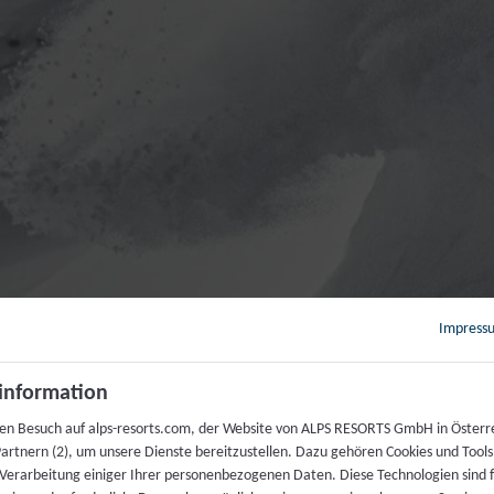
Impress
information
ren Besuch auf alps-resorts.com, der Website von ALPS RESORTS GmbH in Österr
artnern (2), um unsere Dienste bereitzustellen. Dazu gehören Cookies und Tools
 Verarbeitung einiger Ihrer personenbezogenen Daten. Diese Technologien sind 