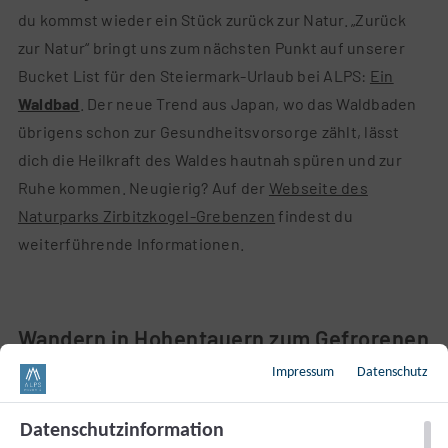
du kommst wieder ein Stück zurück zur Natur. „Zurück
zur Natur“ bringt uns zum nächsten Punkt auf unserer
Bucket List für den Steiermark-Urlaub bei ALPS:
Ein
Waldbad
. Der neue Trend aus Japan, wo das Waldbaden
übrigens schon zur Gesundheitsvorsorge zählt, lässt
dich die Heilkraft des Waldes hautnah spüren und zur
Ruhe kommen. Neugierig? Auf der
Webseite des
Naturparks Zirbitzkogel-Grebenzen
findest du
weiterführende Informationen.
Wandern in Hohentauern zum Gefrorenen
See
Impressum
Datenschutz
Für die Naturliebhaber haben wir noch einen Tipp. Dani,
Datenschutzinformation
ALPS Social Media
Manager, wird nicht müde zu