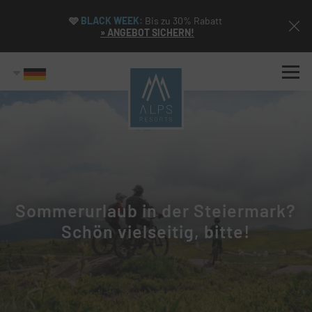
🩵
BLACK WEEK:
Bis zu 30% Rabatt
» ANGEBOT SICHERN!
Sommerurlaub in der Steiermark?
Schön vielseitig, bitte!