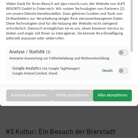
Vielen Dank für Ihren Besuch auf alps-resorts.com, der Website von ALPS
erwähnen, dass unsere Gäste Hohentauern immer
RESORTS GmbH in Österreich. Wir nutzen Technologien von Partnern (2),
um unsere Dienste bereitzustellen. Dazu gehören Cookies und Tools von
wieder als das „Kanada Österreichs“ bezeichnen. Der
Drittanbietern zur Verarbeitung einiger Ihrer personenbezogenen Daten.
Diese Technologien sind für die Nutzung der Website nicht zwingend
beschauliche Ort mit nicht mal 400 Einwohnern liegt auf
erforderlich. Dennoch ermöglichen sie es uns, einen besseren Service zu
1.274 Metern Seehöhe und ist perfekt für all diejenigen,
bieten und enger mit Ihnen zu interagieren. Sie können Ihre Einwilligung
jederzeit anpassen oder widerrufen.
die sich nach Entschleunigung und viel Ruhe sehnen.
Eine beliebte, leichte Wandertour führt zum „Gefrorenen
Analyse / Statistik
(1)
Switch zum 
See“, der nach nur 4 Kilometern – erst durch Fichten-
Anonyme Auswertung zur Fehlerbehebung und Weiterentwicklung
Lärchen-Zirbenwald, danach über Almböden und
Google Analytics
(via Google TagManager)
zu Google Analy
Details
Google Ireland Limited, Irland
Blockschutt - vom Parkplatz der Edelrautehütte erreicht
Switch zum 
werden kann. Die Mautstraße zur Edelrautehütte ist mit
der
inkludierten Gästekarte
ermäßigt. Die Gästekarte
Targeting / Profiling / Werbung
(1)
Auswahl akzeptieren
Nichts akzeptieren
Alles akzeptieren
Switch zum 
Personalisierte Werbung außerhalb unserer Website
erhältst du gleich bei Check In im
Almdorf Hohentauern
.
Bing Ads (Microsoft UET)
(via Google TagManager)
zu Bing Ads (Mic
Details
Microsoft Ireland Operations Limited, Irland
Switch zum 
#3 Kultur: Ein Besuch der Bierstadt