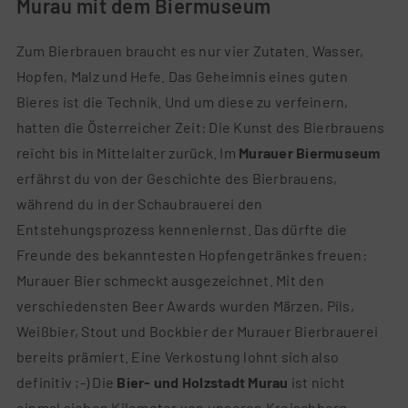
Murau mit dem Biermuseum
Zum Bierbrauen braucht es nur vier Zutaten. Wasser,
Hopfen, Malz und Hefe. Das Geheimnis eines guten
Bieres ist die Technik. Und um diese zu verfeinern,
hatten die Österreicher Zeit: Die Kunst des Bierbrauens
reicht bis in Mittelalter zurück. Im
Murauer Biermuseum
erfährst du von der Geschichte des Bierbrauens,
während du in der Schaubrauerei den
Entstehungsprozess kennenlernst. Das dürfte die
Freunde des bekanntesten Hopfengetränkes freuen:
Murauer Bier schmeckt ausgezeichnet. Mit den
verschiedensten Beer Awards wurden Märzen, Pils,
Weißbier, Stout und Bockbier der Murauer Bierbrauerei
bereits prämiert. Eine Verkostung lohnt sich also
definitiv ;-) Die
Bier- und Holzstadt Murau
ist nicht
einmal sieben Kilometer von unseren Kreischberg