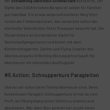
der
Schladming Dachstein Sommercard
kostenfrei. Der
Gipfel des 2.048 m hohen Berges ist selbst für Familien
gut machbar. Ein etwas anspruchsvollerer Weg führt
vorbei am Friedenskircherl, das seinerzeit schon der
steirische Volksdichter Peter Rosegger besucht hat. Der
Stoderzinken ist ein beliebter Gipfel für
Sonnenaufgangstouren und bietet mit dem
Klettersteiggarten, Zipline und Flying Coaster des
Abenteuerparks Gröbming (Bonuspartner) auch für
Abenteurer ein lohnendes Ausflugsziel.
#5 Action: Schnupperkurs Paragleiten
Und wo wir schon beim Thema Abenteuer sind: Beim
kostenlosen Paragleit-Schnupperkurs lernst du vom
Profi, am Übungshang einen Schirm zu starten und
abzuheben. Wer dann Blut geleckt hat, bucht einen