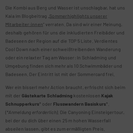
Die Kombi aus Berg und Wasser ist unschlagbar, hat uns
Kaia im Blogbeitrag „
Sommerhighlights unserer
Mitarbeiter:innen
“ verraten. Da sind wir einer Meinung,
deshalb gehören für uns die inkludierten Freibäder und
Badeseen der Region auf die TOP 5 Liste. Verdientes
Cool Down nach einer schweißtreibenden Wanderung
oder ein relaxter Tag am Wasser: In Schladming und
Umgebung finden sich mehr als 10 Schwimmbäder und
Badeseen. Der Eintritt ist mit der Sommercard frei.
Wer ein bisserl mehr Action braucht, erfrischt sich beim
mit der
Gästekarte Schladming
kostenlosen
Kajak
Schnupperkurs
* oder
Flusswandern Basiskurs
*.
(
*Anmeldung erforderlich).
Die Canyoning Einsteigertour,
bei der du dich über einen 25 m hohen Wasserfall
abseilen lassen, gibt es zum ermäßigten Preis.