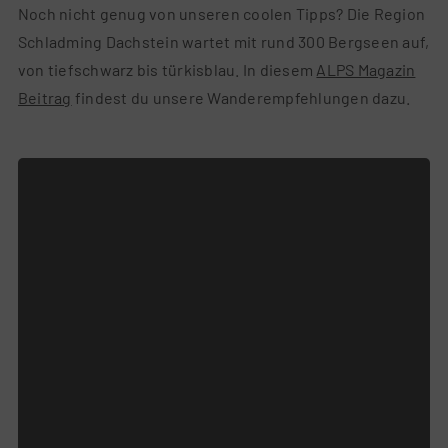
Noch nicht genug von unseren coolen Tipps? Die Region
Schladming Dachstein wartet mit rund 300 Bergseen auf,
von tiefschwarz bis türkisblau. In diesem
ALPS Magazin
Beitrag
findest du unsere Wanderempfehlungen dazu.