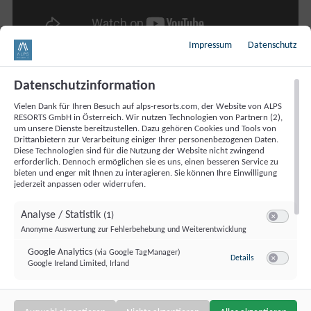
Impressum
Datenschutz
#3 Schladming Dachstein Sommercard
Datenschutzinformation
für Familien: Hopsiland
Vielen Dank für Ihren Besuch auf alps-resorts.com, der Website von ALPS
RESORTS GmbH in Österreich. Wir nutzen Technologien von Partnern (2),
um unsere Dienste bereitzustellen. Dazu gehören Cookies und Tools von
Im
Hopsiland auf der Planai
macht Wandern besonders
Drittanbietern zur Verarbeitung einiger Ihrer personenbezogenen Daten.
Diese Technologien sind für die Nutzung der Website nicht zwingend
viel Spaß. Die Bergfahrt mit der Planai Seilbahn ist mit
erforderlich. Dennoch ermöglichen sie es uns, einen besseren Service zu
der
Schladming Dachstein Sommercard
kostenlos. Auf
bieten und enger mit Ihnen zu interagieren. Sie können Ihre Einwilligung
jederzeit anpassen oder widerrufen.
dem 1,5 km langen Wanderweg von der Bergstation der
Planai Seilbahn kommt man an Schaukeln,
Analyse / Statistik
(1)
Switch zum 
Klettergerüsten, Rutschen und einer Wasserwelt vorbei.
Anonyme Auswertung zur Fehlerbehebung und Weiterentwicklung
Bei Klein und Groß immer ein Hit: die Kugelbahnen und
Google Analytics
(via Google TagManager)
zu Google Analy
Details
Google Ireland Limited, Irland
Switch zum 
Goldwaschen im Rabbit Creek. In den Sommerferien
findet ein Kinderprogramm mit Basteln, Malen oder
Kinderschminken statt.
Targeting / Profiling / Werbung
(1)