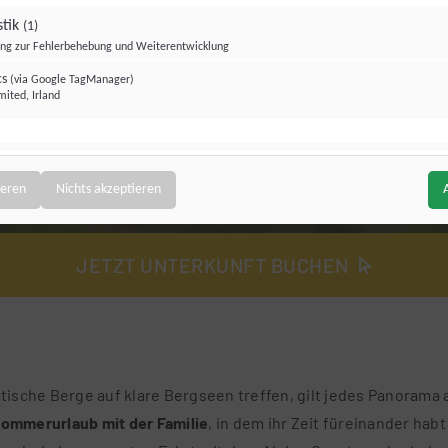
stik
(1)
g zur Fehlerbehebung und Weiterentwicklung
cs
(via Google TagManager)
mited, Irland
ofiling / Werbung
(1)
rbung außerhalb unserer Website
ieren
Nichts akzeptieren
osoft UET)
(via Google TagManager)
 Operations Limited, Irland
JETZT UNTERKUNFT BUCHEN
tische Berge auf klare Bergseen treffen, gilt jedes Panorama
ommerurlaub
mit der Familie
, in dem ihr Zeit füreinander hab