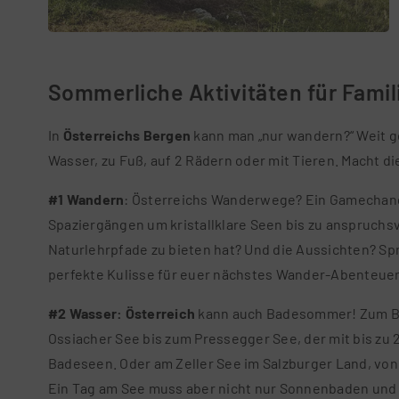
Sommerliche Aktivitäten für Famil
In
Österreichs
Bergen
kann man „nur wandern?“ Weit ge
Wasser, zu Fuß, auf 2 Rädern oder mit Tieren. Macht d
#1 Wandern
: Österreichs Wanderwege? Ein Gamechanger
Spaziergängen um kristallklare Seen bis zu anspruchsv
Naturlehrpfade zu bieten hat? Und die Aussichten? Sp
perfekte Kulisse für euer nächstes Wander-Abenteue
#2 Wasser:
Österreich
kann auch Badesommer! Zum Bei
Ossiacher See bis zum Pressegger See, der mit bis zu
Badeseen. Oder am Zeller See im Salzburger Land, vo
Ein Tag am See muss aber nicht nur Sonnenbaden und 