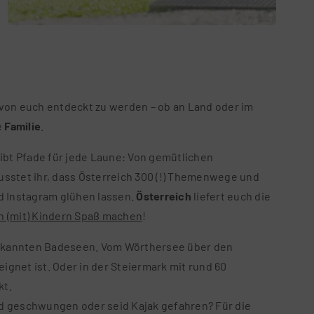
 von euch entdeckt zu werden – ob an Land oder im
e
Familie
.
ibt Pfade für jede Laune: Von gemütlichen
Wusstet ihr, dass Österreich 300 (!) Themenwege und
d Instagram glühen lassen.
Österreich
liefert euch die
 (mit) Kindern Spaß machen
!
bekannten Badeseen. Vom Wörthersee über den
gnet ist. Oder in der Steiermark mit rund 60
kt.
d geschwungen oder seid Kajak gefahren? Für die