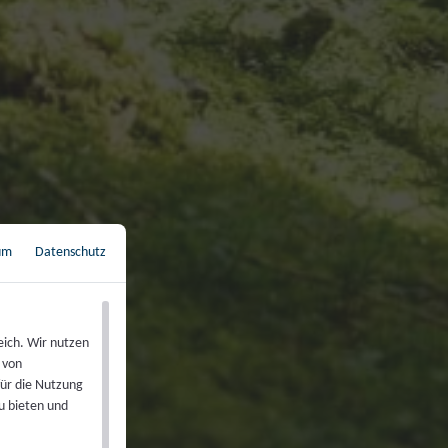
um
Datenschutz
←
Zurück zur Übersicht
eich. Wir nutzen
 von
für die Nutzung
u bieten und