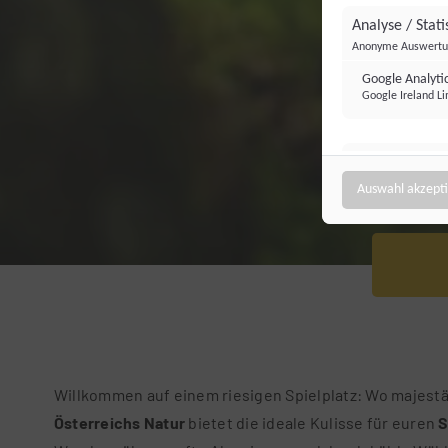
Analyse / Stati
Anonyme Auswertun
Google Analyti
Google Ireland Li
Targeting / Pr
Personalisierte We
Auswahl akzept
Bing Ads (Micr
Microsoft Ireland
Willkommen auf einem riesigen Spielplatz: Wo majestä
Österreichs Natur
bietet die ideale Kulisse für euren
S