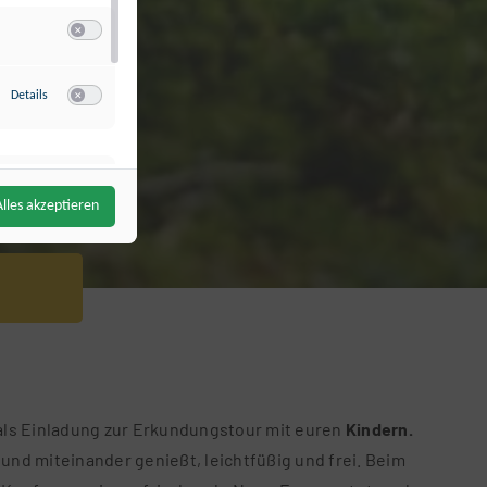
Switch zum Einwilligen bzw. Ablehnen der Kategorie Analyse / Statist
zu Google Analytics
(via Google TagManager)
Details
Switch zum Einwilligen bzw. Ablehnen des Dienstes Google Analytics
Switch zum Einwilligen bzw. Ablehnen der Kategorie Targeting / Prof
Alles akzeptieren
zu Bing Ads (Microsoft UET)
(via Google TagManager)
Details
Switch zum Einwilligen bzw. Ablehnen des Dienstes Bing Ads (Micros
 als Einladung zur Erkundungstour mit euren
Kindern.
t und miteinander genießt, leichtfüßig und frei. Beim