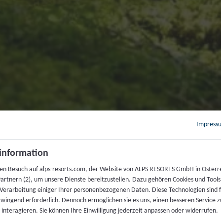
Impress
information
ren Besuch auf alps-resorts.com, der Website von ALPS RESORTS GmbH in Österr
artnern (2), um unsere Dienste bereitzustellen. Dazu gehören Cookies und Tools
 Verarbeitung einiger Ihrer personenbezogenen Daten. Diese Technologien sind 
zwingend erforderlich. Dennoch ermöglichen sie es uns, einen besseren Service z
 interagieren. Sie können Ihre Einwilligung jederzeit anpassen oder widerrufen.