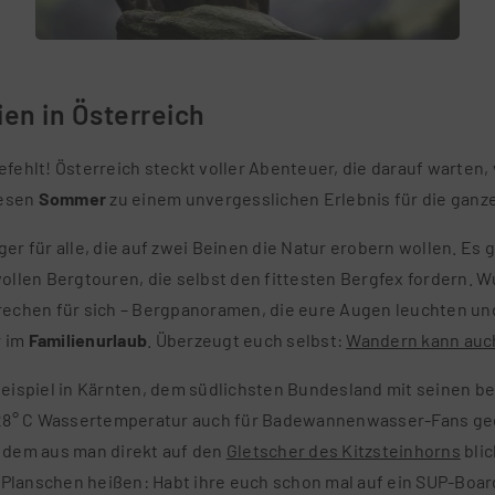
ien in Österreich
fehlt! Österreich steckt voller Abenteuer, die darauf warten,
iesen
Sommer
zu einem unvergesslichen Erlebnis für die ganz
 für alle, die auf zwei Beinen die Natur erobern wollen. Es g
ollen Bergtouren, die selbst den fittesten Bergfex fordern. 
rechen für sich – Bergpanoramen, die eure Augen leuchten un
r im
Familienurlaub
. Überzeugt euch selbst:
Wandern kann auch
spiel in Kärnten, dem südlichsten Bundesland mit seinen 
 28° C Wassertemperatur auch für Badewannenwasser-Fans geei
n dem aus man direkt auf den
Gletscher des Kitzsteinhorns
blic
Planschen heißen: Habt ihre euch schon mal auf ein SUP-Boar