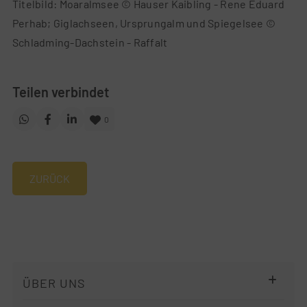
Titelbild: Moaralmsee © Hauser Kaibling - Rene Eduard
Perhab; Giglachseen, Ursprungalm und Spiegelsee ©
Schladming-Dachstein - Raffalt
Teilen verbindet
0
ZURÜCK
Navigation
ÜBER UNS
überspringen