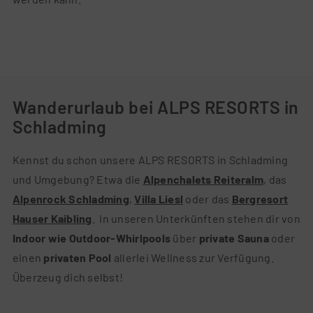
Wanderurlaub bei ALPS RESORTS in
Schladming
Kennst du schon unsere ALPS RESORTS in Schladming
und Umgebung? Etwa die
Alpenchalets Reiteralm
, das
Alpenrock Schladming
,
Villa Lies
l
oder das
Bergresort
Hauser Kaibling
. In unseren Unterkünften stehen dir von
Indoor wie Outdoor-Whirlpools
über
private Sauna
oder
einen
privaten Pool
allerlei Wellness zur Verfügung.
Überzeug dich selbst!